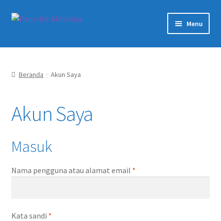
Skip
Skip
Menu
to
to
navigation
content
Beranda
Tentang Kami
Beranda
Akun Saya
Artikel
Akun Saya
Karir
Masuk
Expand
Akun Saya
child
Wajib
Nama pengguna atau alamat email
*
menu
Expand
Produk
child
menu
Wajib
Kata sandi
*