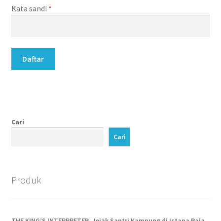
Wajib
Kata sandi
*
Daftar
Cari
Cari
Produk
THE KING’S INTERPRETER, Jejak Santri Kampung di Istana Raja