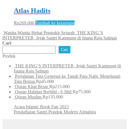
Atlas Hadits
Rp
269.000
Tambah ke keranjang
Wanita-Wanita Hebat Pengukir Sejarah
THE KING’S
INTERPRETER, Jejak Santri Kampung di Istana Raja Salman
Cari
Cari
Produk
THE KING’S INTERPRETER, Jejak Santri Kampung di
Istana Raja Salman
Perjalanan Tiga Generasi ke Tanah Para Nabi: Menelusuri
Tiga Benua
Rp
45.000
Quran Khat Besar
Rp
215.000
Quran Hafalan Berjilid - 6 Jilid
Rp
75.000
Quran Muslim
Rp
135.000
Acara Islamic Book Fair 2023
Pendaftaran Santri Pondok Modern Almahira