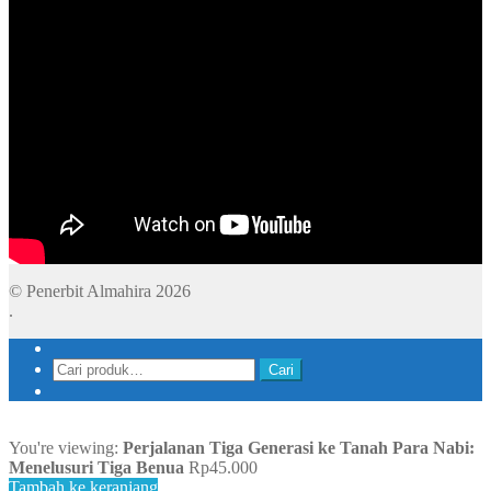
© Penerbit Almahira 2026
.
Pencarian
Cari
untuk:
You're viewing:
Perjalanan Tiga Generasi ke Tanah Para Nabi:
Menelusuri Tiga Benua
Rp
45.000
Tambah ke keranjang