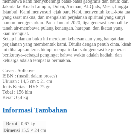
membawa kami menyeberangi batas-batas geografis dan batin: dari
Jakarta ke Kuala Lumpur, Dubai, Amman, Al-Quds, Mesir, hingga
Istanbul. Kami menyusuri jejak para Nabi, menyentuh kota-kota tua
yang sarat makna, dan mengalami perjalanan spiritual yang sunyi
namun menggetarkan. Pada Januari 2020, tiga generasi kembali ke
tanah air-membawa pulang kenangan, harapan, dan ikatan yang
kian menguat.
Setiap halaman buku ini merekam kebersamaan yang hangat dan
perjalanan yang membentuk kami. Ditulis dengan penuh cinta, kisah
ini diharapkan terus hidup–mengalir dari satu generasi ke generasi
berikutnya–sebagai pengingat bahwa waktu adalah hadiah, dan
keluarga adalah tempat ia bermakna.
Cover : Softcover
ISBN : (masih dalam proses)
Ukuran : 14,5 cm x 21 cm
Jenis Kertas : HVS 75 gr
Tebal : 156 hlm
Berat : 0,4 kg
Informasi Tambahan
Berat
0,67 kg
Dimensi
15,5 × 24 cm