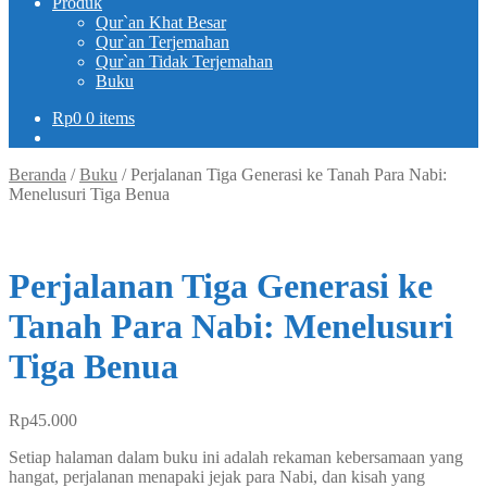
Produk
Qur`an Khat Besar
Qur`an Terjemahan
Qur`an Tidak Terjemahan
Buku
Rp
0
0 items
Beranda
/
Buku
/
Perjalanan Tiga Generasi ke Tanah Para Nabi:
Menelusuri Tiga Benua
Perjalanan Tiga Generasi ke
Tanah Para Nabi: Menelusuri
Tiga Benua
Rp
45.000
Setiap halaman dalam buku ini adalah rekaman kebersamaan yang
hangat, perjalanan menapaki jejak para Nabi, dan kisah yang