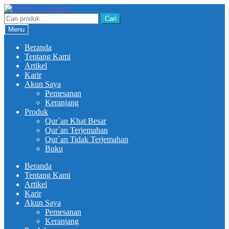
Skip
Skip
to
to
Pencarian
Cari
navigation
content
untuk:
Menu
Beranda
Tentang Kami
Artikel
Karir
Akun Saya
Pemesanan
Keranjang
Produk
Qur`an Khat Besar
Qur`an Terjemahan
Qur`an Tidak Terjemahan
Buku
Beranda
Tentang Kami
Artikel
Karir
Akun Saya
Pemesanan
Keranjang