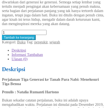
diwariskan dari generasi ke generasi. Semoga setiap lembar yang
tertulis menjadi pengingat akan kebersamaan yang penuh makna,
serta bagian dari perjalanan panjang yang tak hanya tertoreh dalam
ingatan, tetapi juga dalam hati. Buku ini ditulis dengan penuh cinta,
agar kisah ini terus hidup, mengalir dalam darah keturunan kami,
dan menginspirasi mereka yang akan datang.
Kuantitas
Perjalanan
Tambah ke keranjang
Tiga
Kategori:
Buku
Tag:
pengukir
,
sejarah
Generasi
ke
Deskripsi
Tanah
Informasi Tambahan
Para
Ulasan (0)
Nabi:
Menelusuri
Deskripsi
Tiga
Benua
Perjalanan Tiga Generasi ke Tanah Para Nabi: Menelusuri
Tiga Benua
Penulis : Natalia Rumanti Hartono
Bukan sekadar catatan perjalanan, buku ini adalah upaya
mengabadikan waktu. Perjalanan ini dimulai pada Desember 2019,