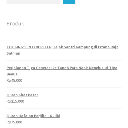
Produk
THE KING’S INTERPRETER, Jejak Santri Kampung di Istana Raja
Salman
Perjalanan Tiga Generasi ke Tanah Para Nabi: Menelusuri Tiga
Benua
Rp
45.000
Quran Khat Besar
Rp
215.000
Quran Hafalan Berjilid - 6 Jilid
Rp
75.000