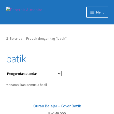
Skip
Skip
Menu
to
to
navigation
content
Beranda
Tentang Kami
Beranda
Produk dengan tag “batik”
Artikel
batik
Karir
Expand
Akun Saya
child
Menampilkan semua 3 hasil
menu
Expand
Produk
child
menu
Quran Belajar – Cover Batik
Rp
149.000