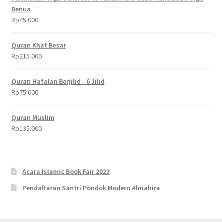
Benua
Rp
45.000
Quran Khat Besar
Rp
215.000
Quran Hafalan Berjilid - 6 Jilid
Rp
75.000
Quran Muslim
Rp
135.000
Acara Islamic Book Fair 2023
Pendaftaran Santri Pondok Modern Almahira