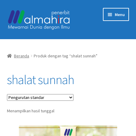
Skip
Skip
Menu
to
to
navigation
content
Beranda
Tentang Kami
Beranda
Produk dengan tag “shalat sunnah”
Artikel
shalat sunnah
Karir
Expand
Akun Saya
child
Menampilkan hasil tunggal
menu
Expand
Produk
child
menu